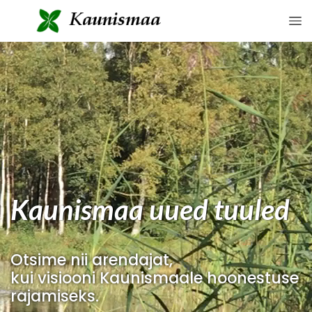
Kaunismaa uued tuuled
Otsime nii arendajat,
kui visiooni Kaunismaale hoonestuse
rajamiseks.