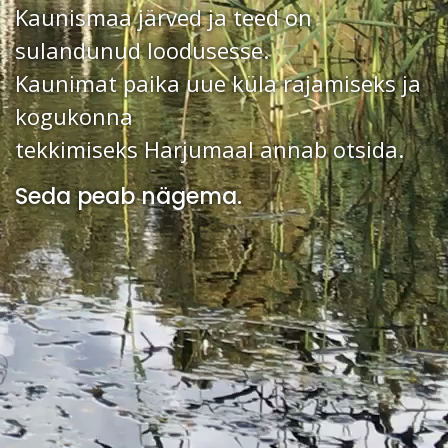
Kaunismaa järved ja teed on
sulandunud loodusesse.
Kaunimat paika uue küla rajamiseks ja
kogukonna
tekkimiseks Harjumaal annab otsida.
Seda peab nägema.